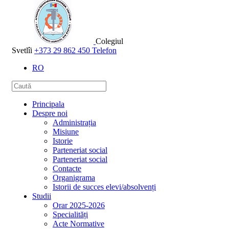
Colegiul
Svetlîi
+373 29 862 450
Telefon
RO
Principala
Despre noi
Administrația
Misiune
Istorie
Parteneriat social
Parteneriat social
Contacte
Organigrama
Istorii de succes elevi/absolvenți
Studii
Orar 2025-2026
Specialități
Acte Normative